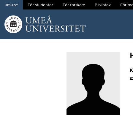
umu.se
För studenter
För forskare
Bibliotek
För me
Hoppa direkt till innehållet
Huvudmenyn dold.
K