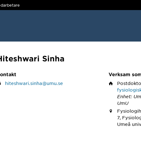
darbetare
Hiteshwari Sinha
ontakt
Verksam so
hiteshwari.sinha@umu.se
Postdokto
fysiologis
Enhet: Um
UmU
Fysiologi
7, Fysiolo
Umeå univ