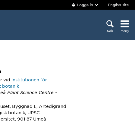
Logga in
English site
Sök
Meny
m
r
vid
Institutionen för
k botanik
eå Plant Science Centre -
huset, Byggnad L, Artedigränd
gisk botanik, UPSC
ersitet, 901 87 Umeå