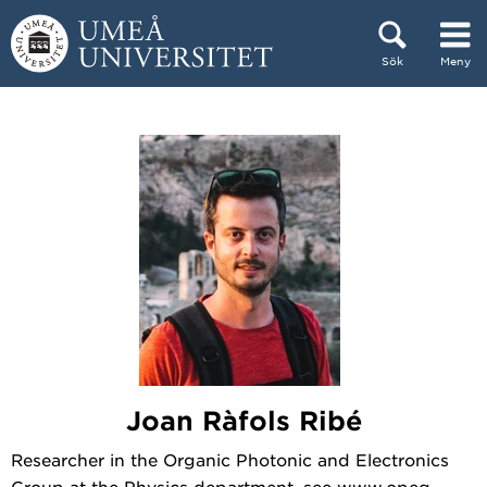
Hoppa direkt till innehållet
Sök
Meny
Huvudmenyn dold.
Joan Ràfols Ribé
Researcher in the Organic Photonic and Electronics
Group at the Physics department, see www.opeg-