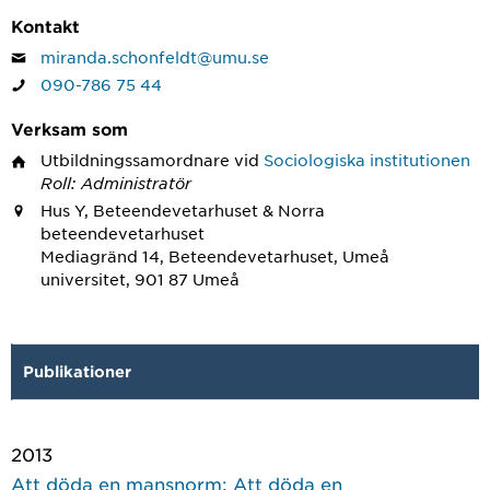
Kontakt
miranda.schonfeldt@umu.se
090-786 75 44
Verksam som
Utbildningssamordnare
vid
Sociologiska institutionen
Roll: Administratör
Hus Y, Beteendevetarhuset & Norra
beteendevetarhuset
Mediagränd 14, Beteendevetarhuset, Umeå
universitet, 901 87 Umeå
Publikationer
2013
Att döda en mansnorm: Att döda en