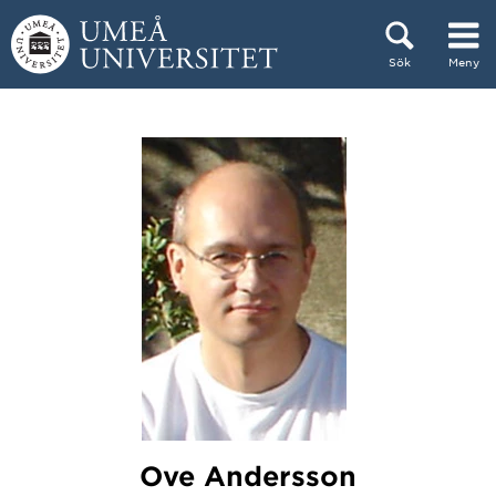
Hoppa direkt till innehållet
Sök
Meny
Huvudmenyn dold.
Ove Andersson