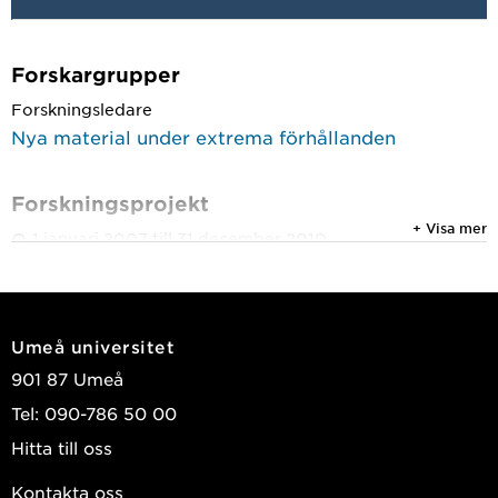
Forskargrupper
Forskningsledare
Nya material under extrema förhållanden
Forskningsprojekt
+ Visa mer
1 januari 2007 till 31 december 2010
Bättre material baserade på kol
Umeå universitet
901 87 Umeå
Tel: 090-786 50 00
Hitta till oss
Kontakta oss