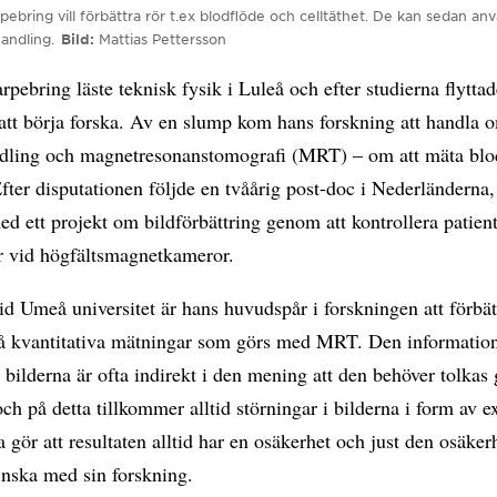
bring vill förbättra rör t.ex blodflöde och celltäthet. De kan sedan an
handling.
Bild
Mattias Pettersson
pebring läste teknisk fysik i Luleå och efter studierna flyttade
att börja forska. Av en slump kom hans forskning att handla 
ndling och magnetresonanstomografi (MRT) – om att mäta blo
fter disputationen följde en tvåårig post-doc i Nederländerna
d ett projekt om bildförbättring genom att kontrollera patient
er vid högfältsmagnetkameror.
id Umeå universitet är hans huvudspår i forskningen att förbät
på kvantitativa mätningar som görs med MRT. Den informatio
i bilderna är ofta indirekt i den mening att den behöver tolka
ch på detta tillkommer alltid störningar i bilderna i form av 
a gör att resultaten alltid har en osäkerhet och just den osäker
nska med sin forskning.