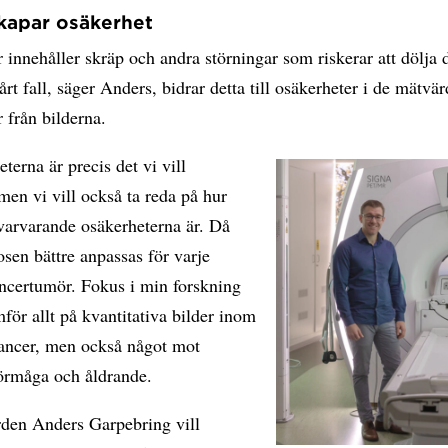
kapar osäkerhet
r innehåller skräp och andra störningar som riskerar att dölja
 vårt fall, säger Anders, bidrar detta till osäkerheter i de mätv
r från bilderna.
terna är precis det vi vill
men vi vill också ta reda på hur
varvarande osäkerheterna är. Då
osen bättre anpassas för varje
ancertumör. Fokus i min forskning
mför allt på kvantitativa bilder inom
ancer, men också något mot
förmåga och åldrande.
den Anders Garpebring vill