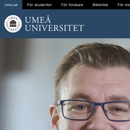
umu.se
För studenter
För forskare
Bibliotek
För me
Hoppa direkt till innehållet
Huvudmenyn dold.