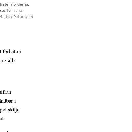
eter i bilderna,
sas för varje
Mattias Pettersson
t förbättra
n ställs
tifrån
ändbar i
pel skilja
al.