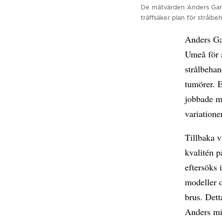
De mätvärden Anders Garpe
träffsäker plan för strålbe
Anders Gar
Umeå för 
strålbeha
tumörer. E
jobbade me
variation
Tillbaka v
kvalitén 
eftersöks 
modeller o
brus. Dett
Anders mi