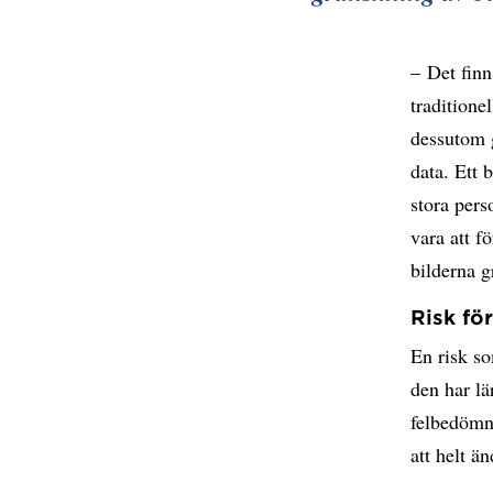
– Det finn
traditione
dessutom 
data. Ett 
stora per
vara att f
bilderna 
Risk fö
En risk so
den har lä
felbedömni
att helt ä