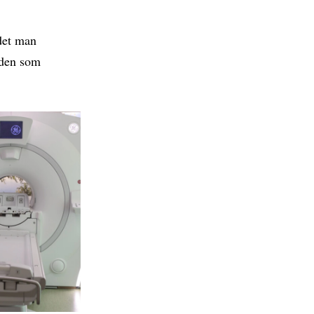
 det man
ärden som