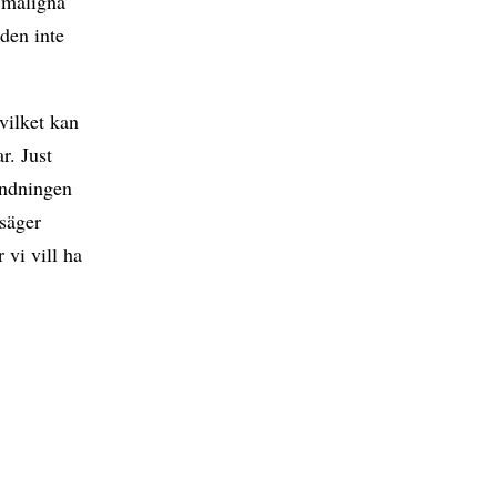
h maligna
den inte
vilket kan
r. Just
ändningen
 säger
 vi vill ha