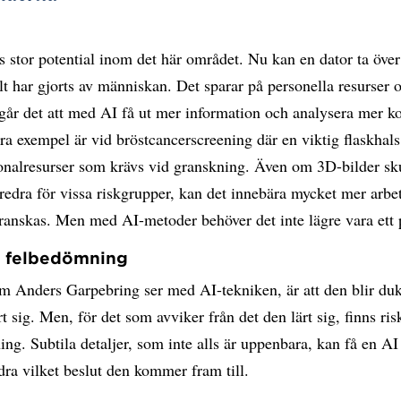
s stor potential inom det här området. Nu kan en dator ta öve
llt har gjorts av människan. Det sparar på personella resurser 
går det att med AI få ut mer information och analysera mer 
bra exempel är vid bröstcancerscreening där en viktig flaskhals
sonalresurser som krävs vid granskning. Även om 3D-bilder sk
öredra för vissa riskgrupper, kan det innebära mycket mer arbe
granskas. Men med AI-metoder behöver det inte lägre vara ett
r felbedömning
m Anders Garpebring ser med AI-tekniken, är att den blir duk
rt sig. Men, för det som avviker från det den lärt sig, finns ris
ng. Subtila detaljer, som inte alls är uppenbara, kan få en A
ndra vilket beslut den kommer fram till.