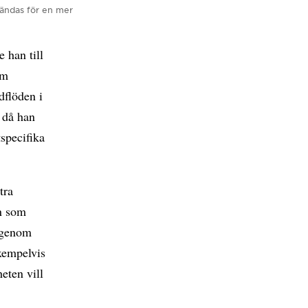
vändas för en mer
 han till
om
dflöden i
, då han
specifika
tra
n som
s genom
exempelvis
heten vill