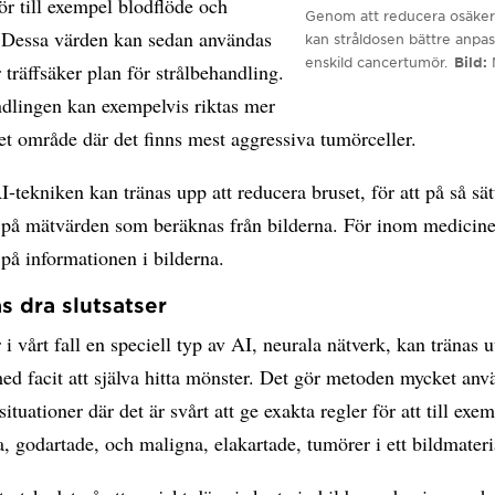
rör till exempel blodflöde och
Genom att reducera osäkerh
. Dessa värden kan sedan användas
kan stråldosen bättre anpas
enskild cancertumör.
Bild
 träffsäker plan för strålbehandling.
ndlingen kan exempelvis riktas mer
et område där det finns mest aggressiva tumörceller.
-tekniken kan tränas upp att reducera bruset, för att på så sät
n på mätvärden som beräknas från bilderna. För inom medicine
på informationen i bilderna.
as dra slutsatser
r i vårt fall en speciell typ av AI, neurala nätverk, kan tränas u
d facit att själva hitta mönster. Det gör metoden mycket anv
ituationer där det är svårt att ge exakta regler för att till exem
, godartade, och maligna, elakartade, tumörer i ett bildmateri