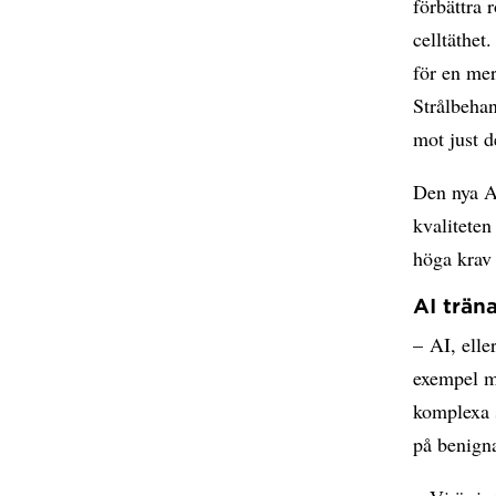
förbättra 
celltäthet
för en mer
Strålbeha
mot just d
Den nya AI
kvalitete
höga krav 
AI trän
– AI, elle
exempel me
komplexa s
på benigna