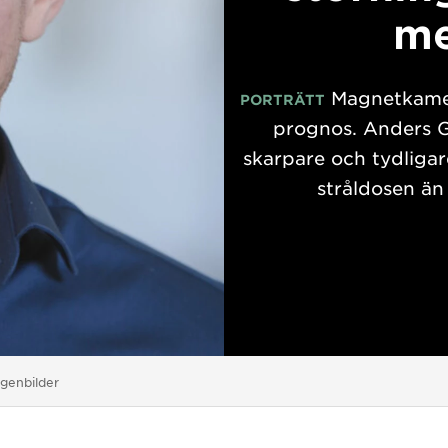
me
Magnetkamera
PORTRÄTT
prognos. Anders G
skarpare och tydligar
stråldosen än 
tgenbilder