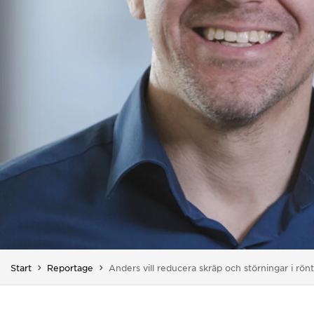
Du är här:
Start
Reportage
Anders vill reducera skräp och störningar i rön