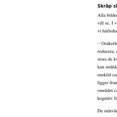
Skräp s
Alla bilde
vill se. I
vi härlede
– Osäkerhe
reducera, 
stora de k
kan stråld
enskild c
ligger fra
området c
kognitiv 
De mätvär