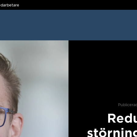
darbetare
Publicera
Redu
störnin