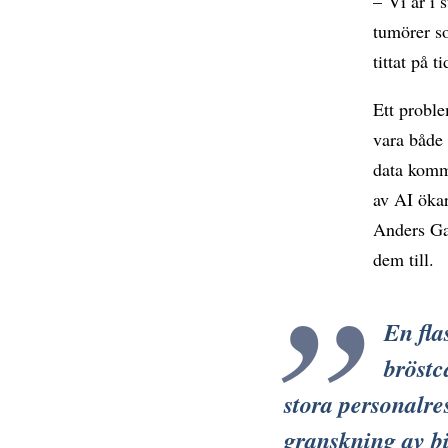
– Vi är i 
tumörer so
tittat på 
Ett proble
vara både 
data komme
av AI ökar
Anders Gar
dem till.
En fla
bröstc
stora personalre
granskning av b