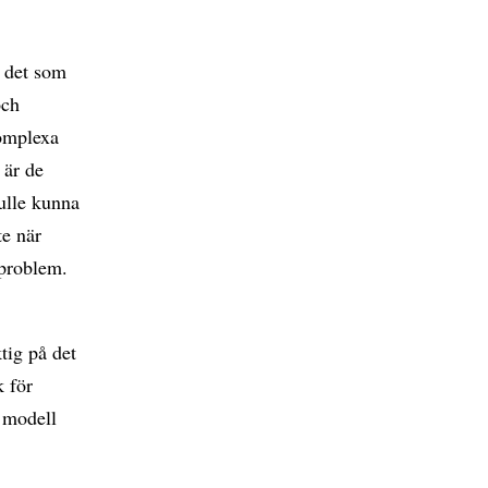
r det som
och
komplexa
 är de
ulle kunna
te när
 problem.
tig på det
k för
I modell