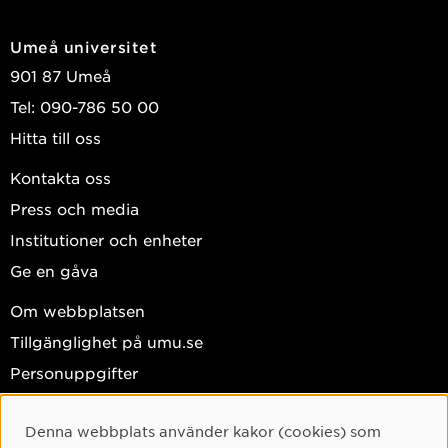
Umeå universitet
901 87 Umeå
Tel: 090-786 50 00
Hitta till oss
Kontakta oss
Press och media
Institutioner och enheter
Ge en gåva
Om webbplatsen
Tillgänglighet på umu.se
Personuppgifter
Hantera kakor
Denna webbplats använder kakor (cookies) som
Facebook
Cookie-samtycke