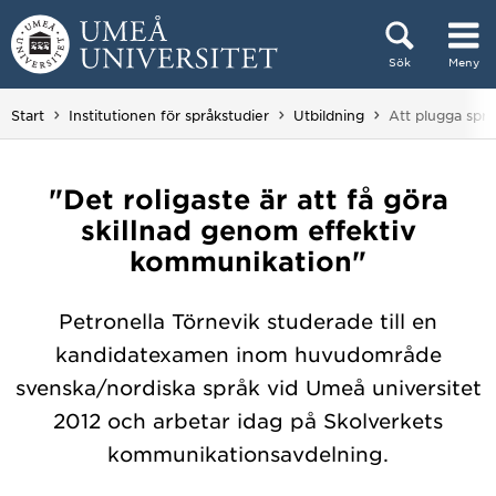
Hoppa direkt till innehållet
Sök
Meny
Huvudmenyn dold.
Du är här:
Start
Institutionen för språkstudier
Utbildning
Att plugga språ
"Det roligaste är att få göra
skillnad genom effektiv
kommunikation"
Petronella Törnevik studerade till en
kandidatexamen inom huvudområde
svenska/nordiska språk vid Umeå universitet
2012 och arbetar idag på Skolverkets
kommunikationsavdelning.