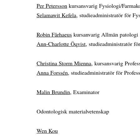
Per Petersson
kursansvarig Fysiologi/Farmak
Selamawit Kefela
, studieadministratör för F
Robin Fårhaeus
kursanvarig Allmän patologi
Ann-Charlotte Öqvist
, studieadministratör f
Christina Storm Mienna
, kursansvarig Profes
Anna Forssén
, studieadministratör för Profes
Malin Brundin
, Examinator
Odontologisk materialvetenskap
Wen Kou