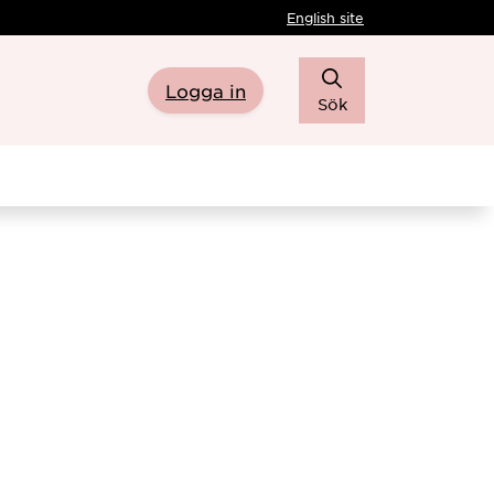
English site
Logga in
Sök