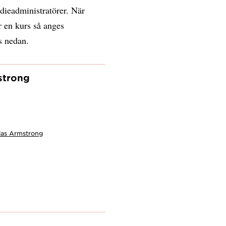
dieadministratörer. När
r en kurs så anges
s nedan.
strong
las Armstrong