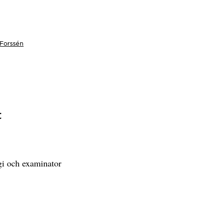
Forssén
t
ogi och examinator