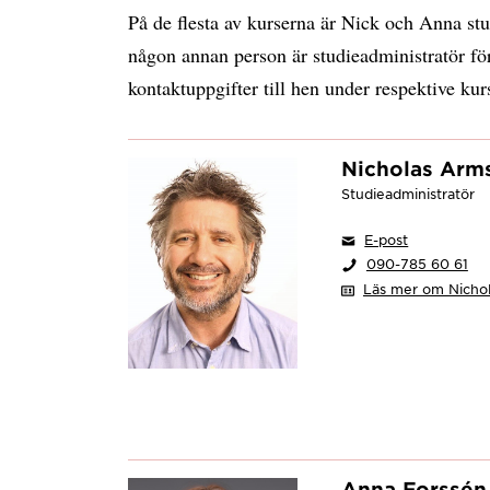
På de flesta av kurserna är Nick och Anna stu
någon annan person är studieadministratör fö
kontaktuppgifter till hen under respektive kur
Nicholas Arm
Studieadministratör
E-post
090-785 60 61
Läs mer om Nicho
Anna Forssén