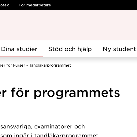
iotek
För medarbetare
Dina studier
Stöd och hjälp
Ny student
er för kurser - Tandläkarprogrammet
r för programmets
nsansvariga, examinatorer och
a som ingår i tandläkarprogrammet.