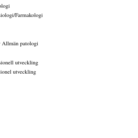
ologi
ysiologi/Farmakologi
ör Allmän patologi
sionell utveckling
sionel utveckling