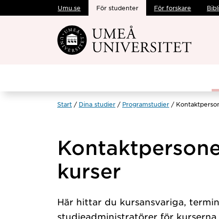
Umu.se
För studenter
För forskare
Bibl
Hoppa direkt till innehållet
Start
Dina studier
Programstudier
Kontaktperson
Kontaktpersone
kurser
Här hittar du kursansvariga, termi
studieadministratörer för kursern