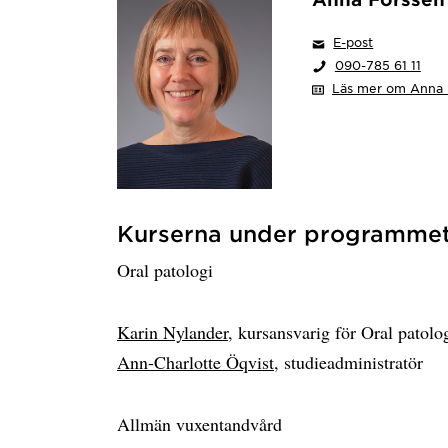
E-post
090-785 61 11
Läs mer om Anna 
Kurserna under programme
Oral patologi
Karin Nylander
, kursansvarig för Oral patol
Ann-Charlotte Öqvist
, studieadministratör
Allmän vuxentandvård