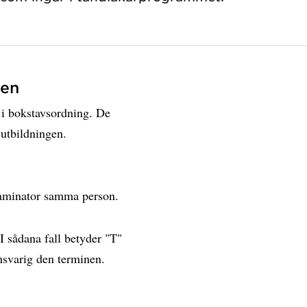
nen
 i bokstavsordning. De
 utbildningen.
xaminator samma person.
I sådana fall betyder "T"
nsvarig den terminen.