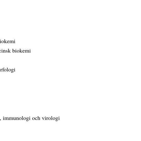
biokemi
icinsk biokemi
rfologi
i, immunologi och virologi