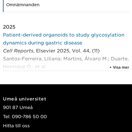
Omnämnanden
2025
Patient-derived organoids to study glycosylation
dynamics during gastric disease
Cell Reports
, Elsevier 2025, Vol. 44, (11)
Santos-Ferreira, Liliana; Martins, Álvaro M.; Duarte,
Henrique O.; et al.
+ Visa mer
2024
Antimicrobial activity of two different types of
silver nanoparticles against wide range of
Umeå universitet
pathogenic bacteria
901 87 Umeå
Nanomaterials
, MDPI 2024, Vol. 14, (2)
Tel: 090-786 50 00
Holubnycha, Viktoriia; Husak, Yevheniia;
Hitta till oss
Korniienko, Viktoriia; et al.