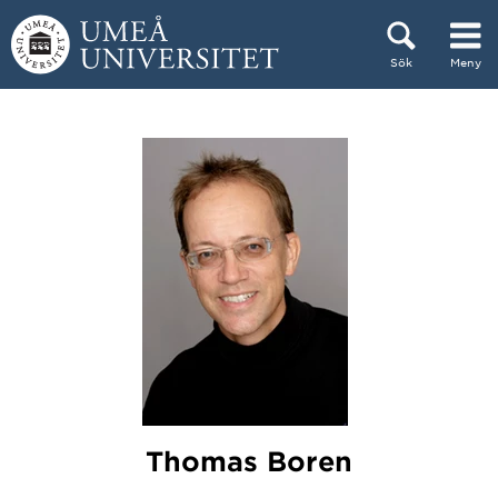
Hoppa direkt till innehållet
Sök
Meny
Huvudmenyn dold.
Thomas Boren