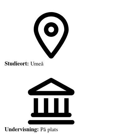
Studieort:
Umeå
Undervisning:
På plats