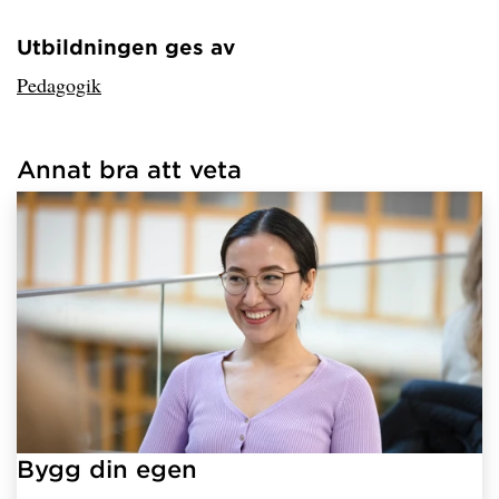
Utbildningen ges av
Har hämtat avsändare.
Pedagogik
Annat bra att veta
Har hämtat länkar.
Bygg din egen