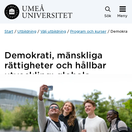
Hoppa direkt till innehållet
Sök
Meny
Start
Utbildning
Välj utbildning
Program och kurser
Demokrati, 
Demokrati, mänskliga
rättigheter och hållbar
utveckling: globala
perspektiv i utbildning
7,5 hp