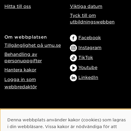
Hitta till oss
Viktiga datum
Tyck till om
utbildningswebben
Om webbplatsen
Facebook
Tillgänglighet på umu.se
Instagram
Behandling av
TikTok
personuppgifter
Youtube
Hantera kakor
LinkedIn
Logga in som
webbredaktör
Cookie-samtycke
Denna webbplats använder kakor (cookies) som lagras
i din webbläsare. Vissa kakor är nödvändiga för att