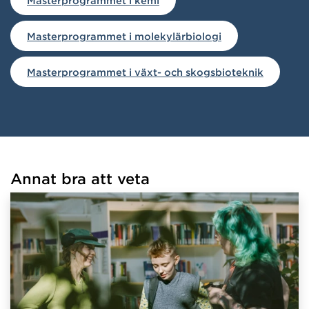
Masterprogrammet i kemi
Masterprogrammet i molekylärbiologi
Masterprogrammet i växt- och skogsbioteknik
Annat bra att veta
Har hämtat länkar.