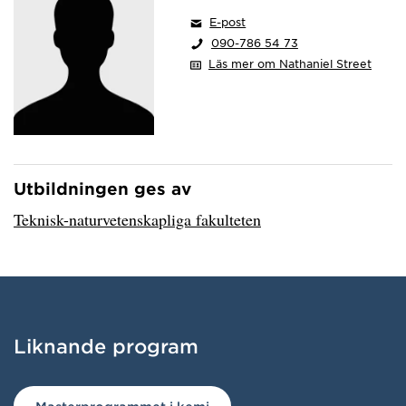
E-post
090-786 54 73
Läs mer om Nathaniel Street
Utbildningen ges av
Har hämtat avsändare.
Teknisk-naturvetenskapliga fakulteten
Liknande program
Har hämtat liknande program.