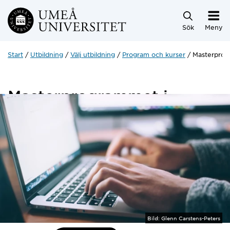
Hoppa direkt till innehållet
Sök
Meny
Start
Utbildning
Välj utbildning
Program och kurser
Masterprog
Masterprogrammet i
bioinformatik
120 hp
Bild:
Glenn Carstens-Peters