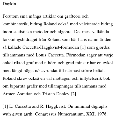
Daykin.
Förutom sina många artiklar om grafteori och
kombinatorik, bidrog Roland också med välciterade bidrag
inom statistiska metoder och algebra. Det mest välkända
forskningsbidraget från Roland som bär hans namn är den
så kallade Caccetta-Häggkvist-förmodan [1] som gjordes
tillsammans med Louis Caccetta. Förmodan säger att varje
enkel riktad graf med n hörn och grad minst r har en cykel
med längd högst n/r avrundat till närmast större heltal.
Roland skrev också en väl mottagen och inflytelserik bok
om bipartita grafer med tillämpningar tillsammans med
Armen Asratian och Tristan Denley [2].
[1] L. Caccetta and R. Häggkvist. On minimal digraphs
with given girth. Congressus Numerantium, XXI, 1978.