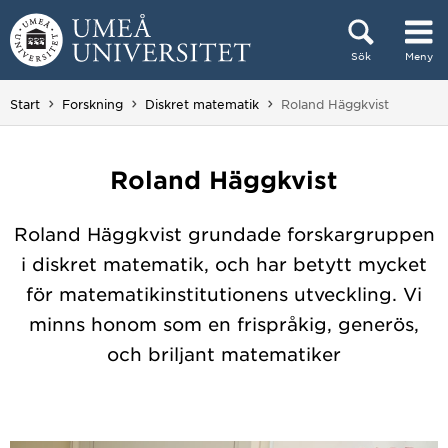
Hoppa direkt till innehållet
Sök
Meny
Huvudmenyn dold.
Du är här:
Start
Forskning
Diskret matematik
Roland Häggkvist
Roland Häggkvist
Roland Häggkvist grundade forskargruppen
i diskret matematik, och har betytt mycket
för matematikinstitutionens utveckling. Vi
minns honom som en frispråkig, generös,
och briljant matematiker