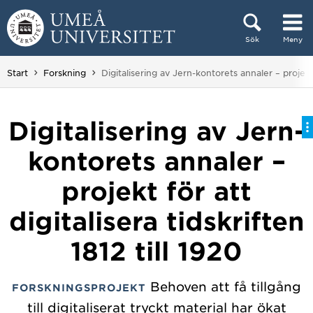
Hoppa direkt till innehållet
Sök
Meny
Huvudmenyn dold.
Du är här:
Start
Forskning
Digitalisering av Jern-kontorets annaler – projekt f
Digitalisering av Jern-
kontorets annaler –
projekt för att
digitalisera tidskriften
1812 till 1920
Behoven att få tillgång
FORSKNINGSPROJEKT
till digitaliserat tryckt material har ökat