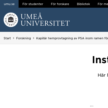
umu.se
För studenter
För forskare
Bibliotek
För me
Hoppa direkt till innehållet
Huvudmenyn dold.
Start
Forskning
Kapillär hemprovtagning av PSA inom ramen för
Ins
Här 
...