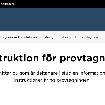
darbetare
Du är här:
 organiserad prostatacancertestning
Instruktion för provtagning
truktion för provtag
hittar du som är deltagare i studien informatio
instruktioner kring provtagningen.