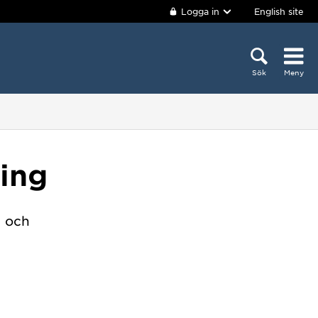
Logga in
English site
Sök
Meny
ning
n och