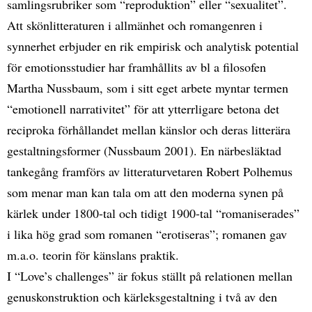
samlingsrubriker som “reproduktion” eller “sexualitet”.
Att skönlitteraturen i allmänhet och romangenren i
synnerhet erbjuder en rik empirisk och analytisk potential
för emotionsstudier har framhållits av bl a filosofen
Martha Nussbaum, som i sitt eget arbete myntar termen
“emotionell narrativitet” för att ytterrligare betona det
reciproka förhållandet mellan känslor och deras litterära
gestaltningsformer (Nussbaum 2001). En närbesläktad
tankegång framförs av litteraturvetaren Robert Polhemus
som menar man kan tala om att den moderna synen på
kärlek under 1800-tal och tidigt 1900-tal “romaniserades”
i lika hög grad som romanen “erotiseras”; romanen gav
m.a.o. teorin för känslans praktik.
I “Love’s challenges” är fokus ställt på relationen mellan
genuskonstruktion och kärleksgestaltning i två av den