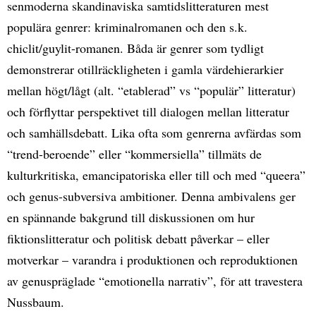
senmoderna skandinaviska samtidslitteraturen mest
populära genrer: kriminalromanen och den s.k.
chiclit/guylit-romanen. Båda är genrer som tydligt
demonstrerar otillräckligheten i gamla värdehierarkier
mellan högt/lågt (alt. “etablerad” vs “populär” litteratur)
och förflyttar perspektivet till dialogen mellan litteratur
och samhällsdebatt. Lika ofta som genrerna avfärdas som
“trend-beroende” eller “kommersiella” tillmäts de
kulturkritiska, emancipatoriska eller till och med “queera”
och genus-subversiva ambitioner. Denna ambivalens ger
en spännande bakgrund till diskussionen om hur
fiktionslitteratur och politisk debatt påverkar – eller
motverkar – varandra i produktionen och reproduktionen
av genuspräglade “emotionella narrativ”, för att travestera
Nussbaum.