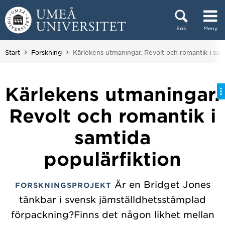
Hoppa direkt till innehållet
Sök
Meny
Huvudmenyn dold.
Du är här:
Start
Forskning
Kärlekens utmaningar. Revolt och romantik i sam
Kärlekens utmaningar.
Revolt och romantik i
samtida
populärfiktion
Är en Bridget Jones
FORSKNINGSPROJEKT
tänkbar i svensk jämställdhetsstämplad
förpackning?Finns det någon likhet mellan