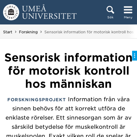
Hoppa direkt till innehållet
Sök
Meny
Huvudmenyn dold.
Du är här:
Start
Forskning
Sensorisk information för motorisk kontroll hos
Sensorisk information
för motorisk kontroll
hos människan
Information från våra
FORSKNINGSPROJEKT
sinnen behövs för att korrekt utföra de
enklaste rörelser. Ett sinnesorgan som är av
särskild betydelse för muskelkontroll är
muskelspolen. Exakt vilken roll de spelar är