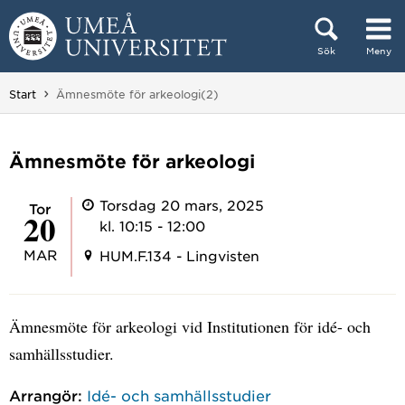
Hoppa direkt till innehållet
Sök
Meny
Huvudmenyn dold.
Du är här:
Start
Ämnesmöte för arkeologi(2)
Ämnesmöte för arkeologi
Torsdag 20 mars, 2025
tor
20
kl. 10:15 - 12:00
MAR
HUM.F.134 - Lingvisten
Ämnesmöte för arkeologi vid Institutionen för idé- och
samhällsstudier.
Arrangör:
Idé- och samhällsstudier