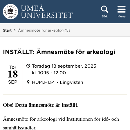
Hoppa direkt till innehållet
Sök
Meny
Huvudmenyn dold.
Du är här:
Start
Ämnesmöte för arkeologi(5)
INSTÄLLT: Ämnesmöte för arkeologi
Torsdag 18 september, 2025
tor
18
kl. 10:15 - 12:00
SEP
HUM.F.134 - Lingvisten
Obs! Detta ämnesmöte är inställt.
Ämnesmöte för arkeologi vid Institutionen för idé- och
samhällsstudier.