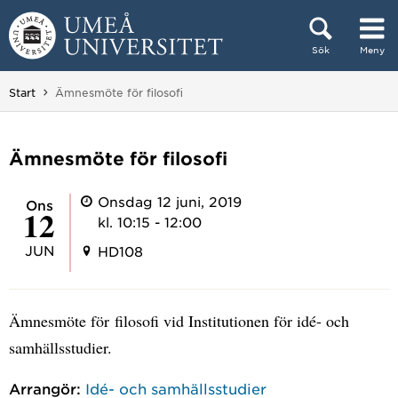
Hoppa direkt till innehållet
Sök
Meny
Huvudmenyn dold.
Du är här:
Start
Ämnesmöte för filosofi
Ämnesmöte för filosofi
Onsdag 12 juni, 2019
ons
12
kl. 10:15 - 12:00
JUN
HD108
Ämnesmöte för filosofi vid Institutionen för idé- och
samhällsstudier.
Arrangör:
Idé- och samhällsstudier