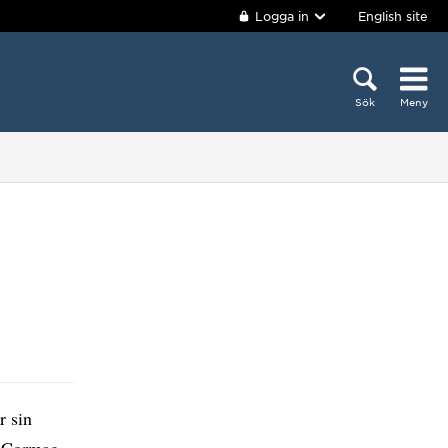
Logga in
English site
Sök
Meny
r sin
 Cormac