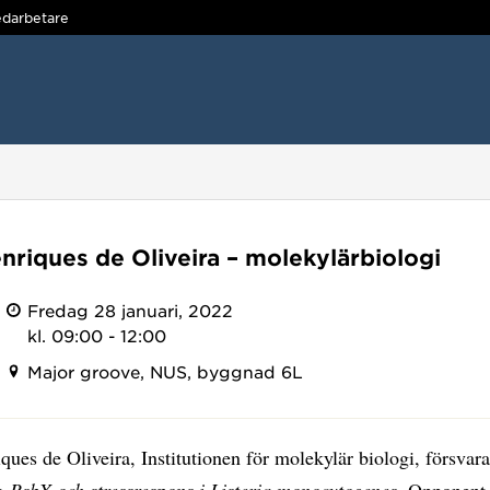
darbetare
nriques de Oliveira – molekylärbiologi
Fredag 28 januari, 2022
kl. 09:00 - 12:00
Major groove, NUS, byggnad 6L
ues de Oliveira, Institutionen för molekylär biologi, försvara
ng
RsbX och stressrespons i Listeria monocytogenes.
Opponent