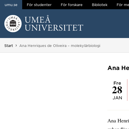
umu.se
För studenter
För forskare
Bibliotek
För me
Hoppa direkt till innehållet
Huvudmenyn dold.
Du är här:
Start
Ana Henriques de Oliveira – molekylärbiologi
Ana He
fre
28
JAN
Ana Henriq
avhandli