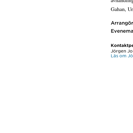
Gahan, Un
Arrangör
Evenema
Kontaktp
Jörgen J
Läs om J