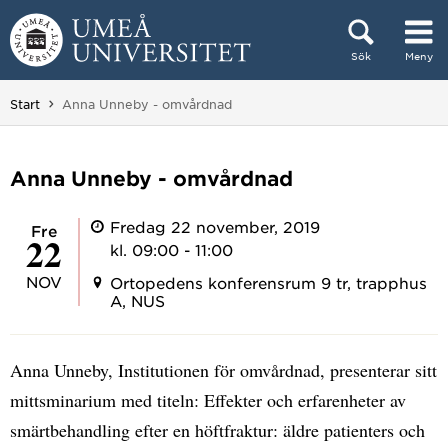
Hoppa direkt till innehållet
Sök
Meny
Huvudmenyn dold.
Du är här:
Start
Anna Unneby - omvårdnad
Anna Unneby - omvårdnad
Fredag 22 november, 2019
fre
22
kl. 09:00 - 11:00
NOV
Ortopedens konferensrum 9 tr, trapphus
A, NUS
Anna Unneby, Institutionen för omvårdnad, presenterar sitt
mittsminarium med titeln: Effekter och erfarenheter av
smärtbehandling efter en höftfraktur: äldre patienters och