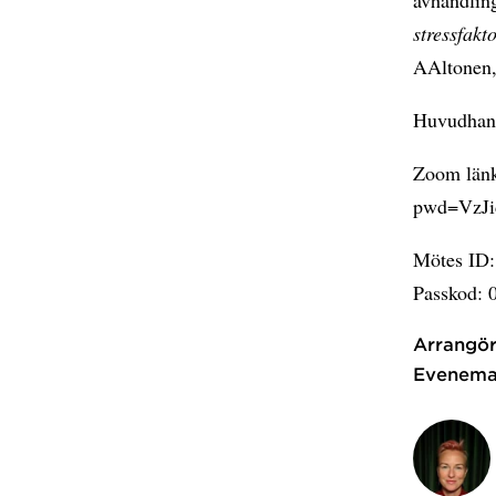
stressfakt
AAltonen, 
Huvudhand
Zoom länk
pwd=VzJ
Mötes ID:
Passkod: 
Arrangör
Evenema