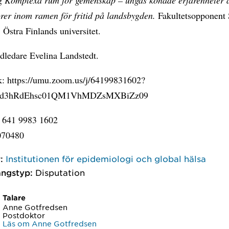
orer inom ramen för fritid på landsbygden.
Fakultetsopponent
Östra Finlands universitet.
ledare Evelina Landstedt.
: https://umu.zoom.us/j/64199831602?
id3hRdEhsc01QM1VhMDZsMXBiZz09
 641 9983 1602
070480
:
Institutionen för epidemiologi och global hälsa
ngstyp:
Disputation
Talare
Anne Gotfredsen
Postdoktor
Läs om Anne Gotfredsen