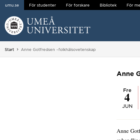
umu.se
För studenter
För forskare
Bibliotek
För me
Hoppa direkt till innehållet
Huvudmenyn dold.
Du är här:
Start
Anne Gotfredsen –folkhälsovetenskap
Anne G
fre
4
JUN
Anne Gotfr
avhandli