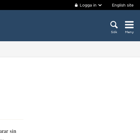
Logga in
English site
Sök
Meny
arar sin
av