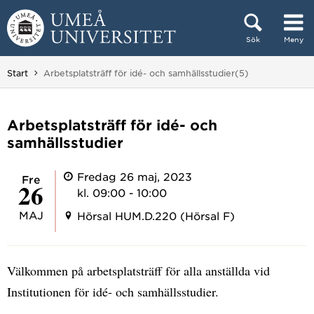
Hoppa direkt till innehållet
Sök
Meny
Huvudmenyn dold.
Du är här:
Start
Arbetsplatsträff för idé- och samhällsstudier(5)
Arbetsplatsträff för idé- och
samhällsstudier
Fredag 26 maj, 2023
fre
26
kl. 09:00 - 10:00
MAJ
Hörsal HUM.D.220 (Hörsal F)
Välkommen på arbetsplatsträff för alla anställda vid
Institutionen för idé- och samhällsstudier.