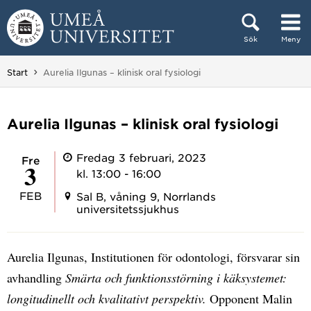
Hoppa direkt till innehållet
Sök
Meny
Huvudmenyn dold.
Du är här:
Start
Aurelia Ilgunas – klinisk oral fysiologi
Aurelia Ilgunas – klinisk oral fysiologi
Fredag 3 februari, 2023
fre
3
kl. 13:00 - 16:00
FEB
Sal B, våning 9, Norrlands
universitetssjukhus
Aurelia Ilgunas, Institutionen för odontologi, försvarar sin
avhandling
Smärta och funktionsstörning i käksystemet:
longitudinellt och kvalitativt perspektiv.
Opponent Malin