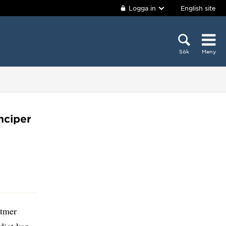
Logga in
English site
Sök
Meny
nciper
ltmer
digt kan