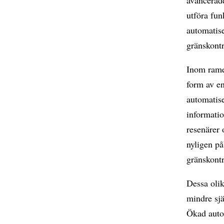
utföra fun
automatise
gränskontr
Inom ramen
form av en
automatis
informatio
resenärer 
nyligen på
gränskontr
Dessa olik
mindre sjä
Ökad auton