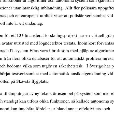
ktioner utan mänsklig inblandning. Allt fler polisiära uppgifte
ras och en europeisk utblick visar att polisiär verksamhet vid
oll inte är ett undantag.
 för ett EU-finansierat forskningsprojekt har en virtuell grän
 avatar utrustad med lögndetektor testats. Inom kort förvänta
erade IT-system Etias vara i bruk som med hjälp av algoritme
n från flera olika databaser för att automatiskt profilera inres
och bedöma vilka som utgör en säkerhetsrisk. I Sverige har p
börjat testverksamhet med automatisk ansiktsigenkänning vid 
ollen på Skavsta flygplats.
a tillämpningar av ny teknik är exempel på system som mer el
lvständigt kan utföra olika funktioner, så kallade autonoma s
omi kan innebära fördelar ur bland annat effektivitets- och