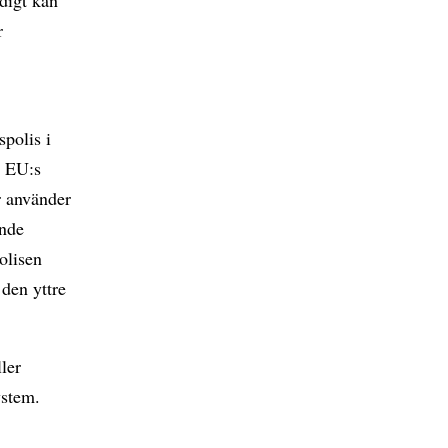
r
spolis i
s EU:s
r använder
ande
olisen
den yttre
ler
ystem.