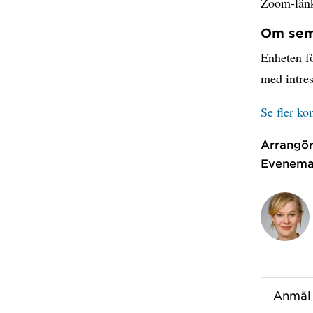
Zoom-länk 
Om sem
Enheten fö
med intres
Se fler k
Arrangör
Evenema
Anmäl 