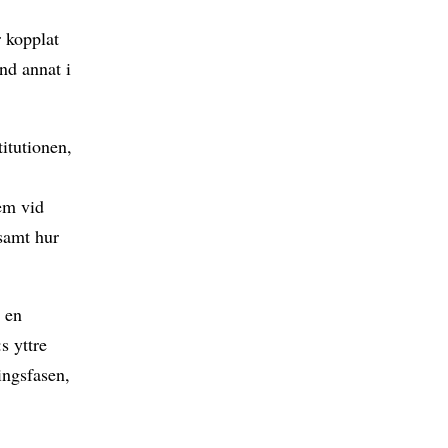
 kopplat
and annat i
itutionen,
em vid
 samt hur
 en
s yttre
ringsfasen,