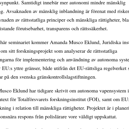
ssynpunkt. Samtidigt innebär mer autonomi mindre mänsklig
ng. Avsaknaden av mänsklig inblandning är förenat med risker
levnaden av rättsstatliga principer och mänskliga rättigheter, bl
istande förutsebarhet, transparens och rättssäkerhet.
 här seminariet kommer Amanda Musco Eklund, Juridiska inst
a om sitt forskningsprojekt som analyserar de rättsstatliga
ningarna för implementering och användning av autonoma syst
v EU:s yttre gränser, både utifrån det EU-rättsliga regelverket
ar på den svenska gränskontrollslagstiftningen.
sco Eklund har tidigare skrivit om autonoma vapensystem i
ntext för Totalförsvarets forskningsinstitut (FOI), samt om EU:
ning i relation till mänskliga rättigheter. Projektet är i plane
ionsnära respons från polislärare vore väldigt uppskattat.