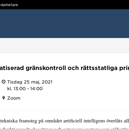
darbetare
iserad gränskontroll och rättsstatliga pri
Tisdag 25 maj, 2021
kl. 13:00 - 14:00
Zoom
v tekniska framsteg på området artificiell intelligens överlåts al
e funktioner åt algoritmer och autonoma system som självstän