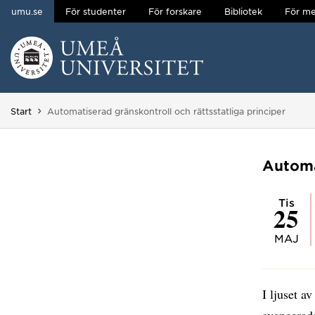
umu.se
För studenter
För forskare
Bibliotek
För me
Hoppa direkt till innehållet
Huvudmenyn dold.
Du är här:
Start
Automatiserad gränskontroll och rättsstatliga principer
Automat
tis
25
MAJ
I ljuset a
avancerad