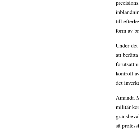
precision
inblandni
till efter
form av br
Under det
att berätt
förutsätt
kontroll a
det inverk
Amanda Mu
militär ko
gränsbevak
så profess