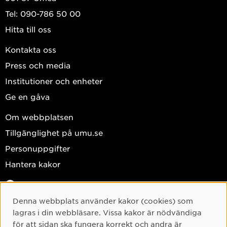
Tel: 090-786 50 00
Hitta till oss
Kontakta oss
Press och media
Institutioner och enheter
Ge en gåva
Om webbplatsen
Tillgänglighet på umu.se
Personuppgifter
Hantera kakor
Facebook
Instagram
Denna webbplats använder kakor (cookies) som
Cookie-samtycke
lagras i din webbläsare. Vissa kakor är nödvändiga
TikTok
för att sidan ska fungera korrekt och andra är