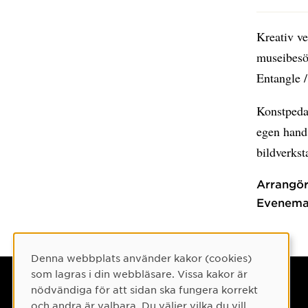
Kreativ ve
museibesök
Entangle 
Konstpedag
egen hand,
bildverkst
Arrangör
Evenema
Denna webbplats använder kakor (cookies)
Cookie-samtycke
som lagras i din webbläsare. Vissa kakor är
Umeå universitet
nödvändiga för att sidan ska fungera korrekt
och andra är valbara. Du väljer vilka du vill