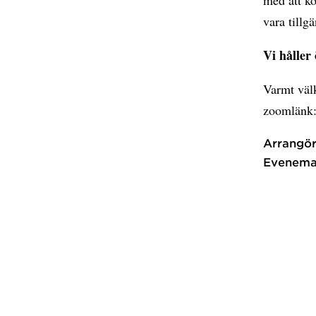
vara tillg
Vi håller
Varmt välk
zoomlänk
Arrangör
Evenema