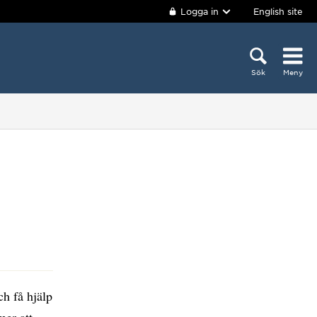
Logga in
English site
Sök
Meny
ch få hjälp
er att