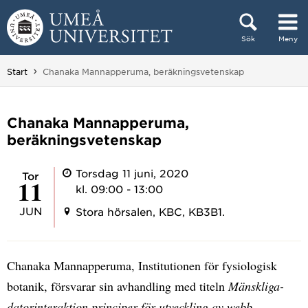
Hoppa direkt till innehållet
Sök
Meny
Huvudmenyn dold.
Du är här:
Start
Chanaka Mannapperuma, beräkningsvetenskap
Chanaka Mannapperuma,
beräkningsvetenskap
Torsdag 11 juni, 2020
tor
11
kl. 09:00 - 13:00
JUN
Stora hörsalen, KBC, KB3B1.
Chanaka Mannapperuma, Institutionen för fysiologisk
botanik, försvarar sin avhandling med titeln
Mänskliga-
datorinteraktion principer för utveckling av webb-