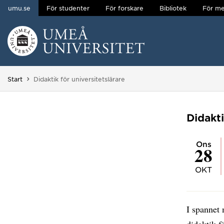
umu.se
För studenter
För forskare
Bibliotek
För me
Hoppa direkt till innehållet
Huvudmenyn dold.
Du är här:
Start
Didaktik för universitetslärare
Didakti
ons
28
OKT
I spannet 
didaktik f