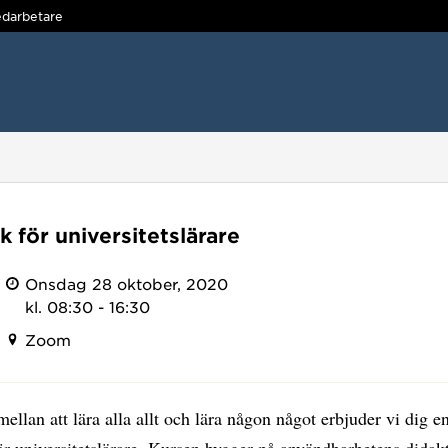
darbetare
k för universitetslärare
Onsdag 28 oktober, 2020
kl. 08:30 - 16:30
Zoom
mellan att lära alla allt och lära någon något erbjuder vi dig en
ör universitetslärare. Kursen bygger på användbarhetens didakt