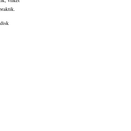
raktik.
disk