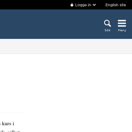
Logga in
English site
Sök
Meny
 kurs i
ik, vilket