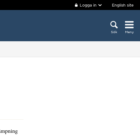
Logga in
English site
Sök
Meny
lämpning