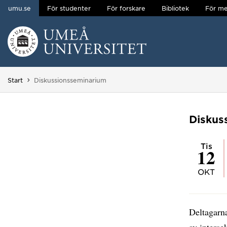
umu.se
För studenter
För forskare
Bibliotek
För me
Hoppa direkt till innehållet
Huvudmenyn dold.
Du är här:
Start
Diskussionsseminarium
Diskus
tis
12
OKT
Deltagarna
av interse