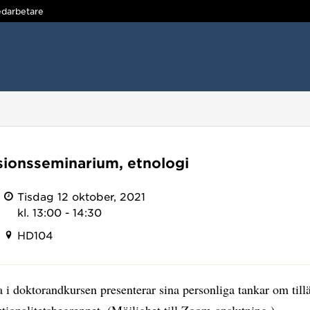
darbetare
sionsseminarium, etnologi
Tisdag 12 oktober, 2021
kl. 13:00 - 14:30
HD104
 i doktorandkursen presenterar sina personliga tankar om til
ktionalitetsbegreppet. (Möjlighet till Zoom-anslutning.)