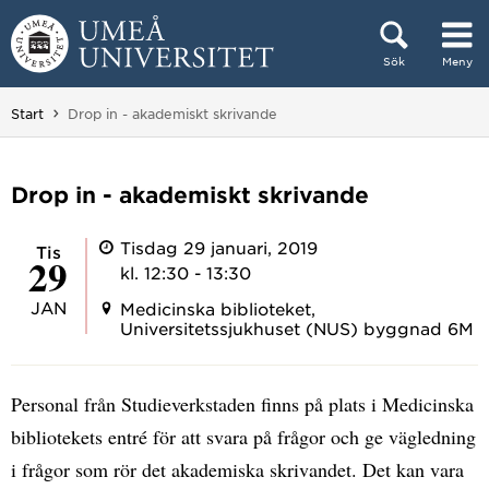
Hoppa direkt till innehållet
Sök
Meny
Huvudmenyn dold.
Du är här:
Start
Drop in - akademiskt skrivande
Drop in - akademiskt skrivande
Tisdag 29 januari, 2019
tis
29
kl. 12:30 - 13:30
JAN
Medicinska biblioteket,
Universitetssjukhuset (NUS) byggnad 6M
Personal från Studieverkstaden finns på plats i Medicinska
bibliotekets entré för att svara på frågor och ge vägledning
i frågor som rör det akademiska skrivandet. Det kan vara