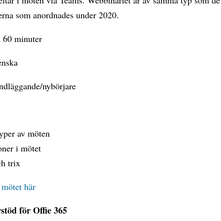
erna som anordnades under 2020.
a 60 minuter
enska
ndläggande/nybörjare
typer av möten
oner i mötet
h trix
l mötet här
töd för Offie 365