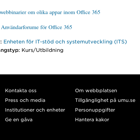
 webbinarier om olika appar inom Office 365
l Användarforume för Office 365
:
Enheten för IT-stöd och systemutveckling (ITS)
ngstyp:
Kurs/Utbildning
Kontakta oss
Om webbplatsen
Press och media
Tillgänglighet på umu.se
Institutioner och enheter
Personuppgifter
Ge en gåva
Hantera kakor