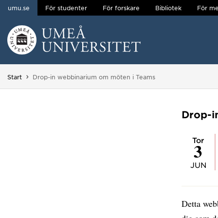
umu.se
För studenter
För forskare
Bibliotek
För me
Hoppa direkt till innehållet
Huvudmenyn dold.
Du är här:
Start
Drop-in webbinarium om möten i Teams
Drop-i
tor
3
JUN
Detta webb
dig som d