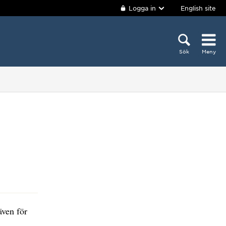
Logga in
English site
Sök
Meny
även för