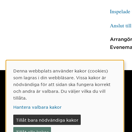
Inspelade
Anslut til
Arrangör
Evenema
Denna webbplats använder kakor (cookies)
Cookie-samtycke
som lagras i din webbläsare. Vissa kakor är
Umeå universitet
nödvändiga för att sidan ska fungera korrekt
och andra är valbara. Du väljer vilka du vill
901 87 Umeå
tillåta.
Tel: 090-786 50 00
Hantera valbara kakor
Hitta till oss
Tillåt bara nödvändiga kakor