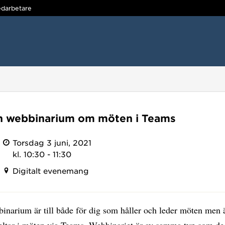
darbetare
n webbinarium om möten i Teams
Torsdag 3 juni, 2021
kl. 10:30 - 11:30
Digitalt evenemang
inarium är till både för dig som håller och leder möten men 
eltar i möten via Teams. Webbinariet är av samma typ som de