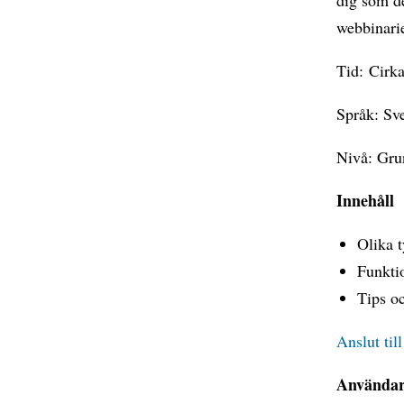
webbinari
Tid: Cirk
Språk: Sv
Nivå: Gru
Innehåll
Olika 
Funkti
Tips oc
Anslut til
Användars