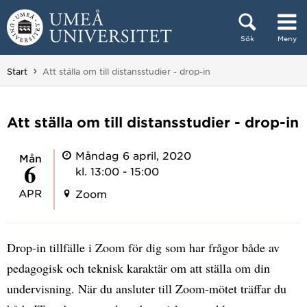
Hoppa direkt till innehållet
Sök
Meny
Huvudmenyn dold.
Du är här:
Start
Att ställa om till distansstudier - drop-in
Att ställa om till distansstudier - drop-in
Måndag 6 april, 2020
mån
6
kl. 13:00 - 15:00
APR
Zoom
Drop-in tillfälle i Zoom för dig som har frågor både av
pedagogisk och teknisk karaktär om att ställa om din
undervisning. När du ansluter till Zoom-mötet träffar du