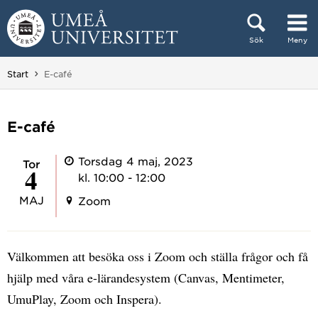
Hoppa direkt till innehållet
Sök
Meny
Huvudmenyn dold.
Du är här:
Start
E-café
E-café
Torsdag 4 maj, 2023
tor
4
kl. 10:00 - 12:00
MAJ
Zoom
Välkommen att besöka oss i Zoom och ställa frågor och få
hjälp med våra e-lärandesystem (Canvas, Mentimeter,
UmuPlay, Zoom och Inspera).