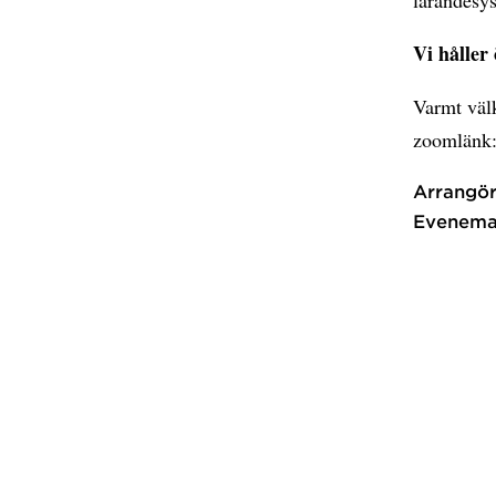
Vi håller
Varmt välk
zoomlänk
Arrangör
Evenema