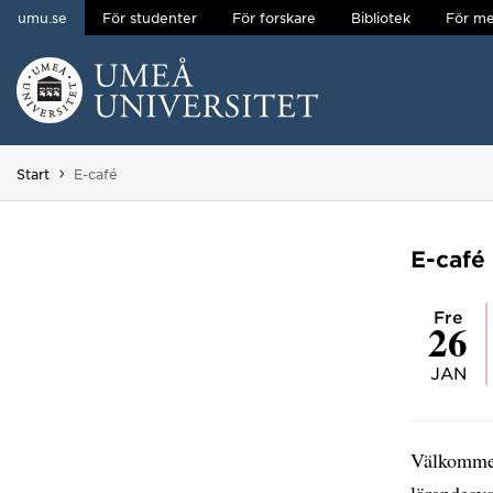
umu.se
För studenter
För forskare
Bibliotek
För me
Hoppa direkt till innehållet
Huvudmenyn dold.
Du är här:
Start
E-café
E-café
fre
26
JAN
Välkommen
lärandesy