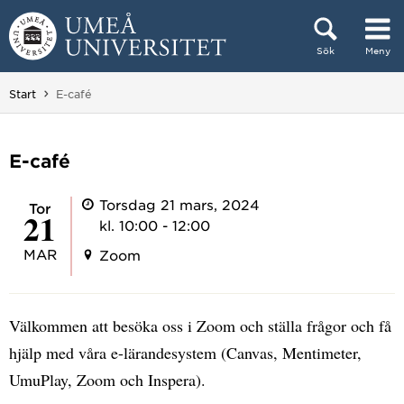
Hoppa direkt till innehållet
Sök
Meny
Huvudmenyn dold.
Du är här:
Start
E-café
E-café
Torsdag 21 mars, 2024
tor
21
kl. 10:00 - 12:00
MAR
Zoom
Välkommen att besöka oss i Zoom och ställa frågor och få
hjälp med våra e-lärandesystem (Canvas, Mentimeter,
UmuPlay, Zoom och Inspera).