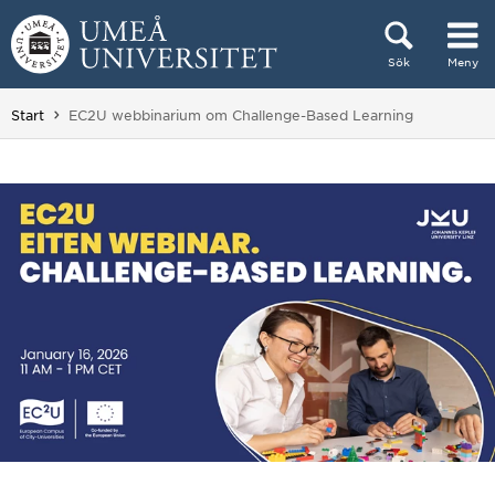
Hoppa direkt till innehållet
Sök
Meny
Huvudmenyn dold.
Du är här:
Start
EC2U webbinarium om Challenge-Based Learning