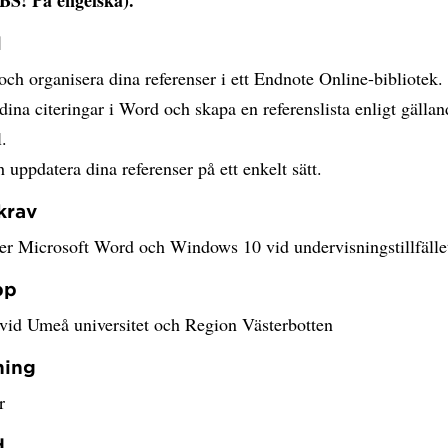
l
ch organisera dina referenser i ett Endnote Online-bibliotek.
dina citeringar i Word och skapa en referenslista enligt gällan
l.
 uppdatera dina referenser på ett enkelt sätt.
krav
er Microsoft Word och Windows 10 vid undervisningstillfälle
pp
 vid Umeå universitet och Region Västerbotten
ning
r
d