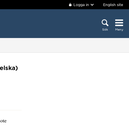
Logga in
English site
Sök
Meny
elska)
note