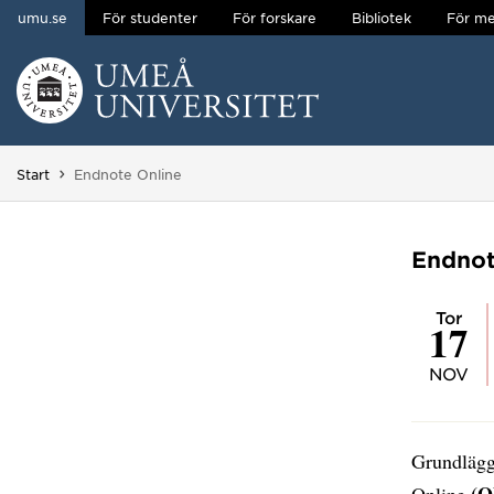
umu.se
För studenter
För forskare
Bibliotek
För me
Hoppa direkt till innehållet
Huvudmenyn dold.
Du är här:
Start
Endnote Online
Endnot
tor
17
NOV
Grundlägg
(O
Online