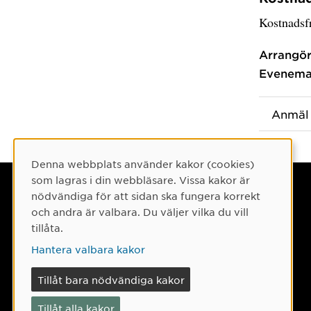
Kostnadsf
Arrangör
Evenema
Anmäl 
Denna webbplats använder kakor (cookies)
Cookie-samtycke
som lagras i din webbläsare. Vissa kakor är
Umeå universitet
nödvändiga för att sidan ska fungera korrekt
och andra är valbara. Du väljer vilka du vill
901 87 Umeå
tillåta.
Tel: 090-786 50 00
Hantera valbara kakor
Hitta till oss
Tillåt bara nödvändiga kakor
Tillåt alla kakor