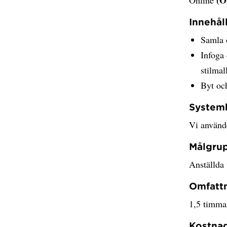
Innehål
Samla o
Infoga 
stilmal
Byt och
System
Vi använd
Målgru
Anställda
Omfatt
1,5 timma
Kostna