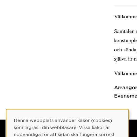
Välkommen 
Samtalen m
konstuppl
och söndag
själva är n
Välkomme
Arrangör
Evenema
Denna webbplats använder kakor (cookies)
Cookie-samtycke
som lagras i din webbläsare. Vissa kakor är
Umeå universitet
nödvändiga för att sidan ska fungera korrekt