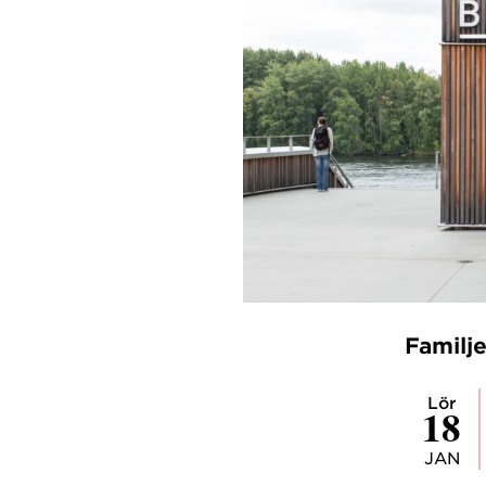
Familj
lör
18
JAN