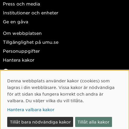
Press och media
Institutioner och enheter
Ge en gåva
Om webbplatsen
Tillgänglighet på umu.se
Personuppgifter
Hantera kakor
Facebook
Instagram
Denna webbplats använder kakor (cookies) som
Cookie-samtycke
lagras i din webbläsare. Vissa kakor är nödvändiga
TikTok
för att sidan ska fungera korrekt och andra är
Youtube
valbara. Du väljer vilka du vill tillåta.
LinkedIn
Hantera valbara kakor
Tillåt bara nödvändiga kakor
Tillåt alla kakor