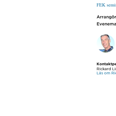
FEK semin
Arrangör
Evenema
Kontaktp
Rickard L
Läs om Ri