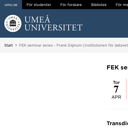
umu.se
För studenter
För forskare
Bibliotek
För me
Hoppa direkt till innehållet
Huvudmenyn dold.
Du är här:
Start
FEK seminar series - Frank Dignum (Institutionen för datave
FEK se
tor
7
APR
Transdi