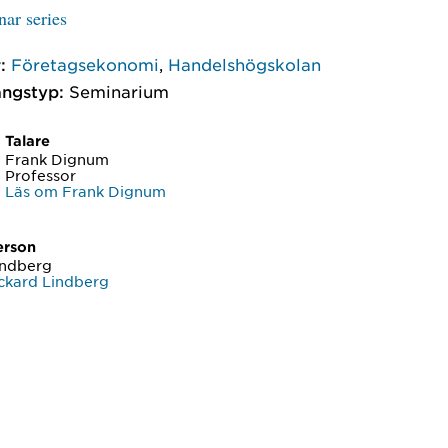
ar series
:
Företagsekonomi
,
Handelshögskolan
ngstyp:
Seminarium
Talare
Frank Dignum
Professor
Läs om Frank Dignum
erson
indberg
ckard Lindberg