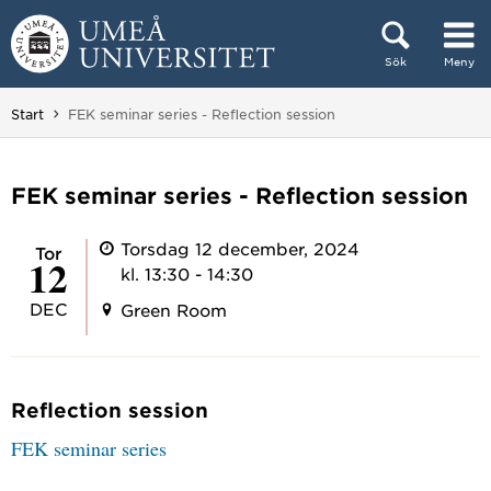
Hoppa direkt till innehållet
Sök
Meny
Huvudmenyn dold.
Du är här:
Start
FEK seminar series - Reflection session
FEK seminar series - Reflection session
Torsdag 12 december, 2024
tor
12
kl. 13:30 - 14:30
DEC
Green Room
Reflection session
FEK seminar series