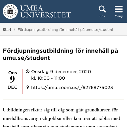
Hoppa direkt till innehållet
Sök
Meny
Huvudmenyn dold.
Du är här:
Start
Fördjupningsutbildning för innehåll på umu.se/student
Fördjupningsutbildning för innehåll på
umu.se/student
Onsdag 9 december, 2020
ons
9
kl. 10:00 - 11:00
DEC
https://umu.zoom.us/j/62768775023
Utbildningen riktar sig till dig som gått grundkursen för
innehållsansvarig och jobbar eller kommer att jobba med
innehåll som riktar sig mot studenter på umu.se/student.