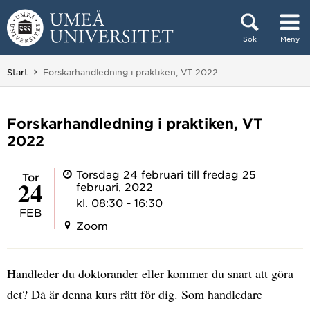
Hoppa direkt till innehållet
Sök
Meny
Huvudmenyn dold.
Du är här:
Start
Forskarhandledning i praktiken, VT 2022
Forskarhandledning i praktiken, VT
2022
Torsdag 24 februari till fredag 25
tor
24
februari, 2022
kl. 08:30 - 16:30
FEB
Zoom
Handleder du doktorander eller kommer du snart att göra
det? Då är denna kurs rätt för dig. Som handledare