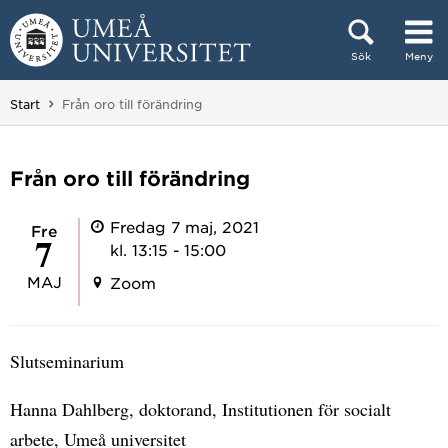
Hoppa direkt till innehållet
Sök
Meny
Huvudmenyn dold.
Du är här:
Start
Från oro till förändring
Från oro till förändring
Fredag 7 maj, 2021
fre
7
kl. 13:15 - 15:00
MAJ
Zoom
Slutseminarium
Hanna Dahlberg, doktorand, Institutionen för socialt
arbete, Umeå universitet