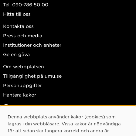
Tel: 090-786 50 00
Hitta till oss
Kontakta oss
Press och media
Institutioner och enheter
Ge en gåva
Om webbplatsen
Tillgänglighet på umu.se
Personuppgifter
Hantera kakor
Facebook
Instagram
Denna webbplats använder kakor (cookies) som
Cookie-samtycke
lagras i din webbläsare. Vissa kakor är nödvändiga
TikTok
för att sidan ska fungera korrekt och andra är
Youtube