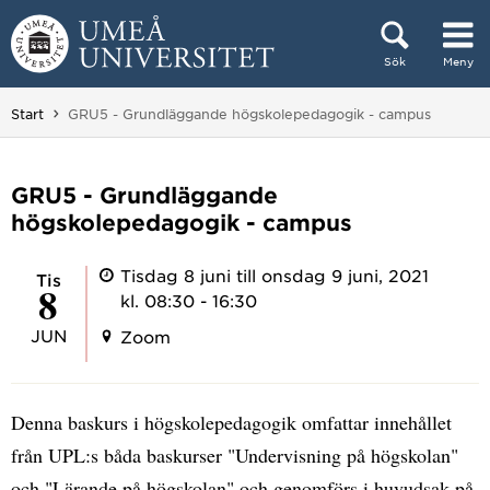
Hoppa direkt till innehållet
Sök
Meny
Huvudmenyn dold.
Du är här:
Start
GRU5 - Grundläggande högskolepedagogik - campus
GRU5 - Grundläggande
högskolepedagogik - campus
Tisdag 8 juni till onsdag 9 juni, 2021
tis
8
kl. 08:30 - 16:30
JUN
Zoom
Denna baskurs i högskolepedagogik omfattar innehållet
från UPL:s båda baskurser "Undervisning på högskolan"
och "Lärande på högskolan" och genomförs i huvudsak på