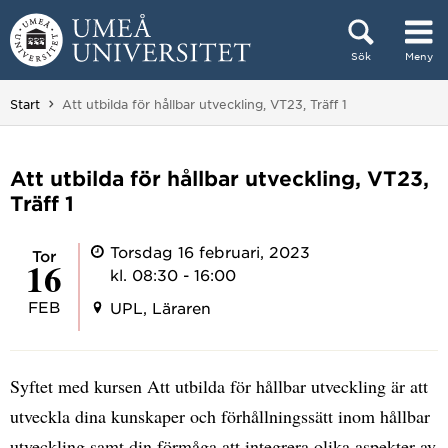
Hoppa direkt till innehållet
Sök
Meny
Huvudmenyn dold.
Du är här:
Start
Att utbilda för hållbar utveckling, VT23, Träff 1
Att utbilda för hållbar utveckling, VT23,
Träff 1
Torsdag 16 februari, 2023
tor
16
kl. 08:30 - 16:00
FEB
UPL, Läraren
Syftet med kursen Att utbilda för hållbar utveckling är att
utveckla dina kunskaper och förhållningssätt inom hållbar
utveckling samt din förmåga att integrera olika aspekter av