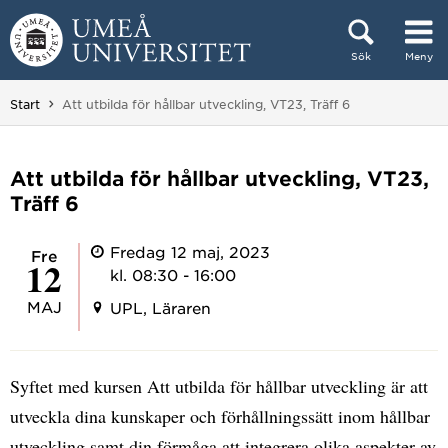
Hoppa direkt till innehållet
Sök
Meny
Huvudmenyn dold.
Du är här:
Start
Att utbilda för hållbar utveckling, VT23, Träff 6
Att utbilda för hållbar utveckling, VT23,
Träff 6
Fredag 12 maj, 2023
fre
12
kl. 08:30 - 16:00
MAJ
UPL, Läraren
Syftet med kursen Att utbilda för hållbar utveckling är att
utveckla dina kunskaper och förhållningssätt inom hållbar
utveckling samt din förmåga att integrera olika aspekter av