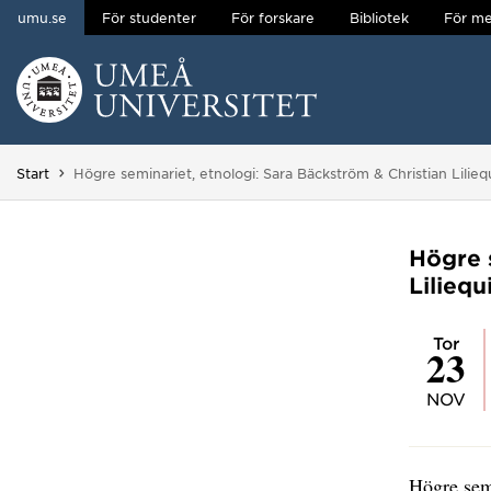
umu.se
För studenter
För forskare
Bibliotek
För me
Hoppa direkt till innehållet
Huvudmenyn dold.
Du är här:
Start
Högre seminariet, etnologi: Sara Bäckström & Christian Lilieq
Högre 
Liliequ
tor
23
NOV
Högre sem