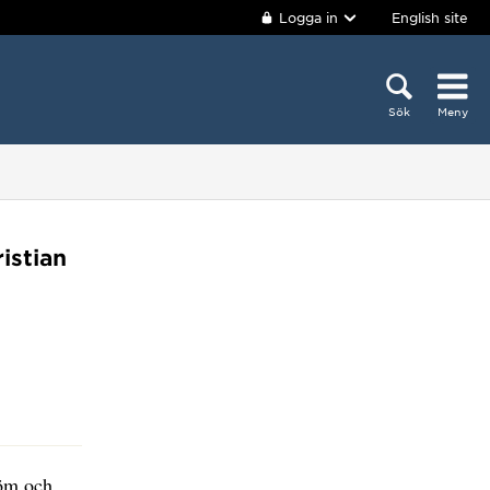
Logga in
English site
Sök
Meny
istian
röm och