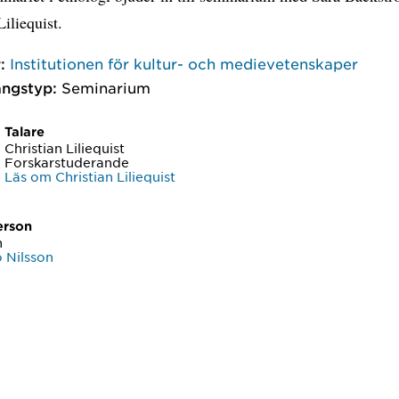
Liliequist.
:
Institutionen för kultur- och medievetenskaper
ngstyp:
Seminarium
Talare
Christian Liliequist
Forskarstuderande
Läs om Christian Liliequist
erson
n
 Nilsson